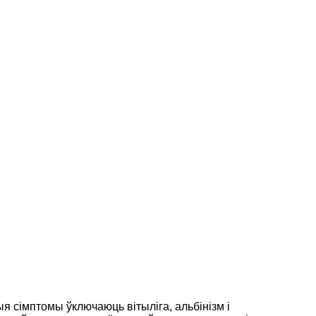
 сімптомы ўключаюць вітыліга, альбінізм і