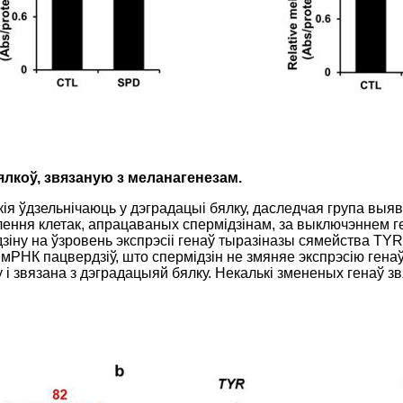
ялкоў, звязаную з меланагенезам.
ія ўдзельнічаюць у дэградацыі бялку, даследчая група выяві
ння клетак, апрацаваных спермідзінам, за выключэннем ге
іну на ўзровень экспрэсіі генаў тыразіназы сямейства TYR, 
 мРНК пацвердзіў, што спермідзін не змяняе экспрэсію гена
 і звязана з дэградацыяй бялку. Некалькі змененых генаў з