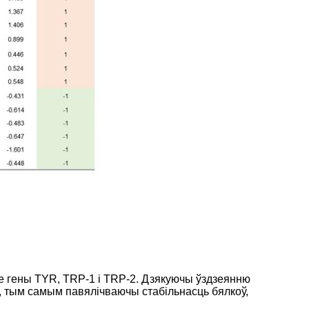
юе гены TYR, TRP-1 і TRP-2. Дзякуючы ўздзеянню
, тым самым павялічваючы стабільнасць бялкоў,