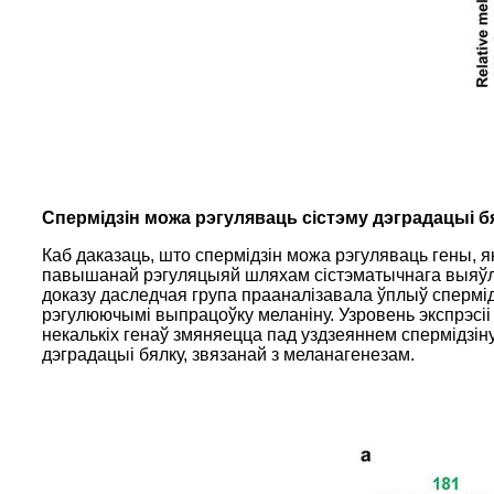
Спермідзін можа рэгуляваць сістэму дэградацыі б
Каб даказаць, што спермідзін можа рэгуляваць гены, як
павышанай рэгуляцыяй шляхам сістэматычнага выяўле
доказу даследчая група прааналізавала ўплыў спермідз
рэгулюючымі выпрацоўку меланіну. Узровень экспрэсіі
некалькіх генаў змяняецца пад уздзеяннем спермідзіну
дэградацыі бялку, звязанай з меланагенезам.