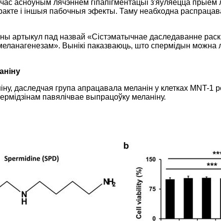
час асноўным лячэннем гіпапігментацыі з'яўляецца прыём 
ракте і іншыя пабочныя эфекты. Таму неабходна распрацав
каваны артыкул пад назвай «Сістэматычнае даследаванне ра
з меланагенезам». Вынікі паказваюць, што спермідын можна 
аніну
іну, даследчая група апрацавала меланін у клетках MNT-1 
ермідзінам павялічвае выпрацоўку меланіну.