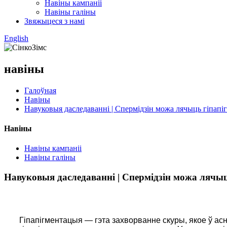
Навіны кампаніі
Навіны галіны
Звяжыцеся з намі
English
навіны
Галоўная
Навіны
Навуковыя даследаванні | Спермідзін можа лячыць гіпап
Навіны
Навіны кампаніі
Навіны галіны
Навуковыя даследаванні | Спермідзін можа лячы
Гіпапігментацыя — гэта захворванне скуры, якое ў ас