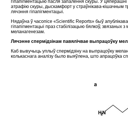
гіпапігментацыю пасля запалення скуры. У цяперашні 
атрафію скуры, дыскамфорт у страўнікава-кішачным т
лячэння гіпапігментацыі.
Нядаўна ў часопісе «Scientific Reports» быў апублі
гіпапігментацыі праз стабілізацыю бялкоў, звязаных 
меланагенезам.
Лячэнне спермідзінам павялічвае выпрацоўку мел
Каб вывучыць уплыў спермідзіну на выпрацоўку мелан
колькаснага аналізу было выяўлена, што апрацоўка сп