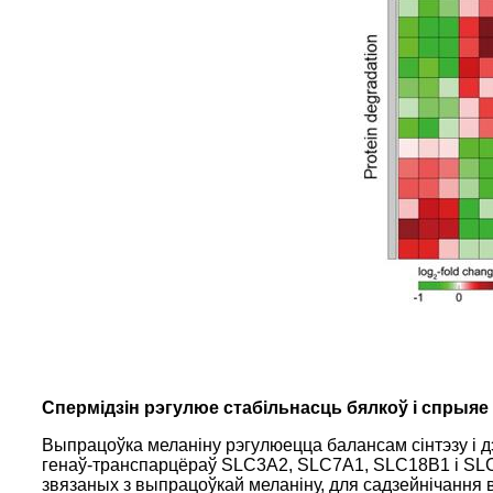
Спермідзін рэгулюе стабільнасць бялкоў і спрыя
Выпрацоўка меланіну рэгулюецца балансам сінтэзу і д
генаў-транспарцёраў SLC3A2, SLC7A1, SLC18B1 і SLC2
звязаных з выпрацоўкай меланіну, для садзейнічання 