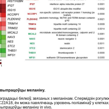
е выпрацоўцы меланіну.
эградацыі бялкоў, звязаных з меланінам. Спермідзін рэгул
2A18, ён можа павялічваць узровень поліамінаў у клетках
выпрацоўцы меланіну in vivo.