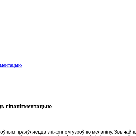
ігментацыю
ць гіпапігментацыю
ноўным праяўляецца зніжэннем узроўню меланіну. Звычайныя