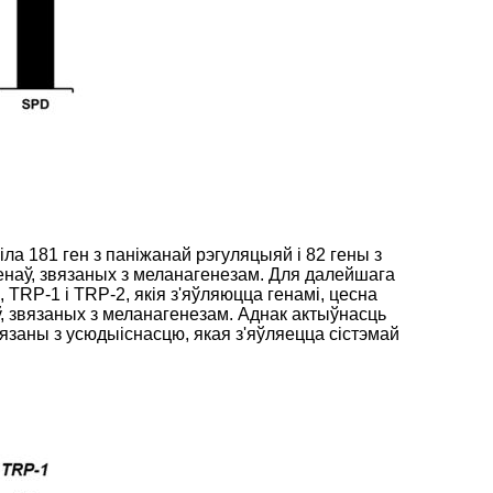
ла 181 ген з паніжанай рэгуляцыяй і 82 гены з
наў, звязаных з меланагенезам. Для далейшага
TRP-1 і TRP-2, якія з'яўляюцца генамі, цесна
ў, звязаных з меланагенезам. Аднак актыўнасць
вязаны з усюдыіснасцю, якая з'яўляецца сістэмай