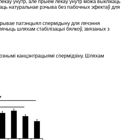
лекаў унутр, але прыём лекаў унутр можа выклікаць
аць натуральнае рэчыва без пабочных эфектаў для
скрывае патэнцыял спермідыну для лячэння
лячыць шляхам стабілізацыі бялкоў, звязаных з
рознымі канцэнтрацыямі спермідзіну. Шляхам