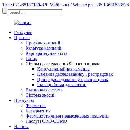
Тэл.: 021-68187180-820
Мабільны / WhatsApp: +86 13681683526
Галоўная
Пра нас
Профіль кампаніі
Культура кампаніі
Карпаратыўнае відэа
Гонар
Сістэма даследаванняў і распрацовак
Кансультацыйная каманда
Каманда даследаванняў і распрацовак
Цэнтр даследаванняў і распрацовак
Інавацыйныя дасягненні
Вытворчая сістэма
Сістэма якасці
Прадукты
Ферменты
Каферменты
Фармацэўтычныя прамежкавыя прадукты
Паслугі CRO/CDMO
Навіны